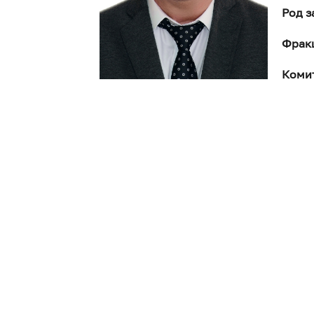
Род з
Фрак
Комит