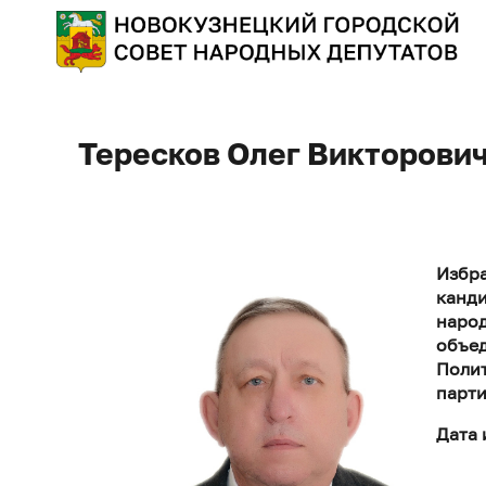
Тересков Олег Викторови
Избра
канди
народ
объед
Полит
парти
Дата 