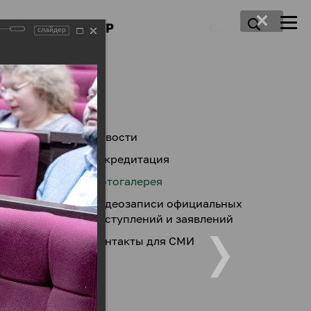
ПРЕСС-ЦЕНТР
слайдер
Новости
Аккредитация
Фотогалерея
Видеозаписи официальных
выступлений и заявлений
Контакты для СМИ