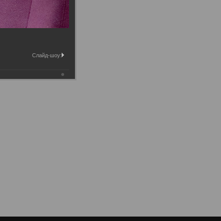
Слайд-шоу: