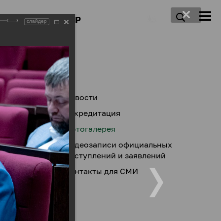
ПРЕСС-ЦЕНТР
слайдер
Новости
Аккредитация
Фотогалерея
Видеозаписи официальных
выступлений и заявлений
Контакты для СМИ