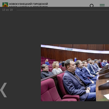
13
из
18
Заседание I
Заседание I
28.01.2025