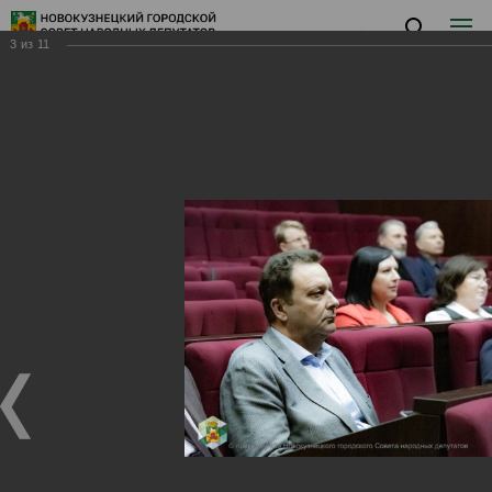
3
из
11
Заседание III
Заседание III
27.02.2025