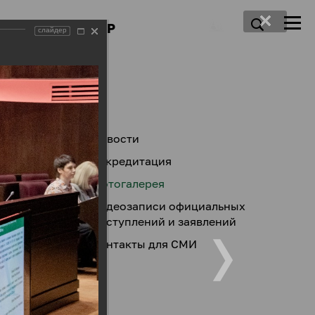
ПРЕСС-ЦЕНТР
слайдер
Новости
Аккредитация
Фотогалерея
Видеозаписи официальных
выступлений и заявлений
Контакты для СМИ