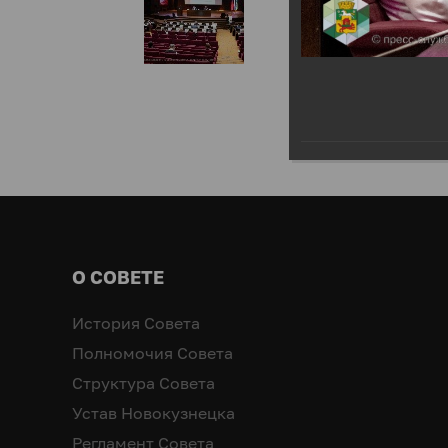
О СОВЕТЕ
История Совета
Полномочия Совета
Структура Совета
Устав Новокузнецка
Регламент Совета