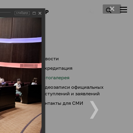
ПРЕСС-ЦЕНТР
слайдер
Новости
Аккредитация
Фотогалерея
Видеозаписи официальных
выступлений и заявлений
Контакты для СМИ