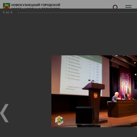
4
из
4
Заседание III
Заседание III
24.03.2026