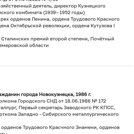
зяйственный деятель, директор Кузнецкого
ского комбината (1939– 1952 годы)
ырех орденов Ленина, ордена Трудового Красного
ена Октябрьской революции, ордена Кутузова I
х Сталинских премий второй степени, Почётный
емеровской области
жданин города Новокузнецка, 1986 г.
олкома Городского СНД от 18.06.1986 № 172
аллург, Первый секретарь Заводского РК КПСС,
рткома Западно - Сибирского металлургического
х орденов Трудового Красчного Знамени, орденов
зды