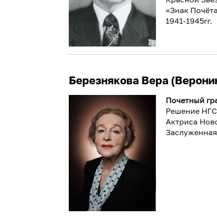
«Знак Почёта
1941-1945гг.
Березнякова Вера (Верони
Почетный гра
Решение НГС
Актриса Нов
Заслуженная