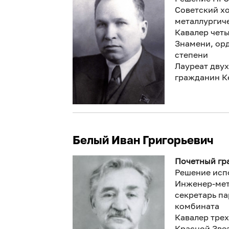
Советский хо
металлургиче
Кавалер чет
Знамени, орд
степени
Лауреат дву
гражданин К
Белый Иван Григорьевич
Почетный гра
Решение исп
Инженер-мет
секретарь па
комбината
Кавалер тре
Красной Зве