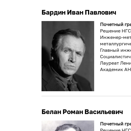
Бардин Иван Павлович
Почетный гра
Решение НГС
Инженер-мет
металлургич
Главный инж
Социалистиче
Лауреат Лени
Академик АН
Белан Роман Васильевич
Почетный гра
Решение НГС