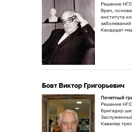
Решение НГС
Врач, основа
института к
заболеваний
Кандидат ме
Бовт Виктор Григорьевич
Почетный гра
Решение НГС
Бригадир ша
Заслуженны
Кавалер трех