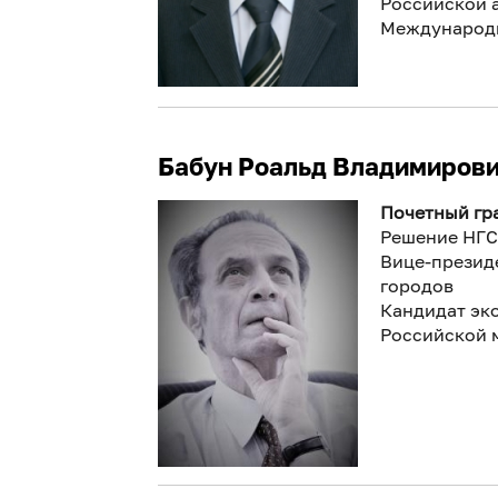
Российской 
Международн
Бабун Роальд Владимиров
Почетный гра
Решение НГСН
Вице-презид
городов
Кандидат эко
Российской 