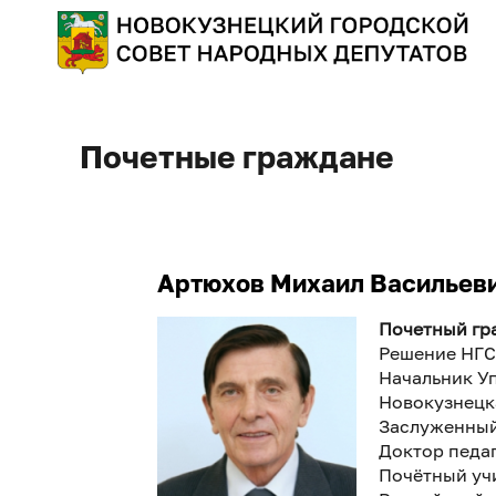
Почетные граждане
Артюхов Михаил Васильев
Почетный гра
Решение НГС
Начальник У
Новокузнецка
Заслуженный
Доктор педа
Почётный уч