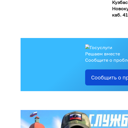
Кузбас
Новоку
каб. 4
Решаем вместе
Сообщите о пробле
Сообщить о п