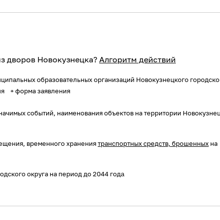
из дворов Новокузнецка?
Алгоритм действий
ципальных образовательных организаций Новокузнецкого городско
ия
+ форма заявления
начимых событий, наименования объектов на территории Новокузне
ещения, временного хранения
транспортных средств, брошенных
на
а
дского округа на период до 2044 год