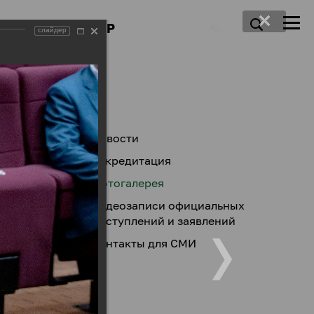
ПРЕСС-ЦЕНТР
слайдер
Новости
Аккредитация
Фотогалерея
Видеозаписи официальных
выступлений и заявлений
Контакты для СМИ