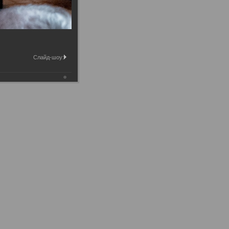
Слайд-шоу: