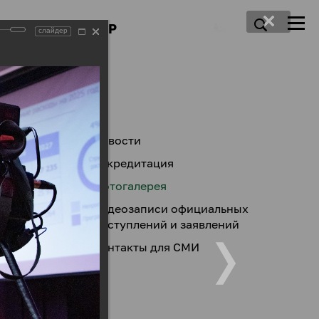
ПРЕСС-ЦЕНТР
слайдер
Новости
Аккредитация
Фотогалерея
Видеозаписи официальных
выступлений и заявлений
Контакты для СМИ