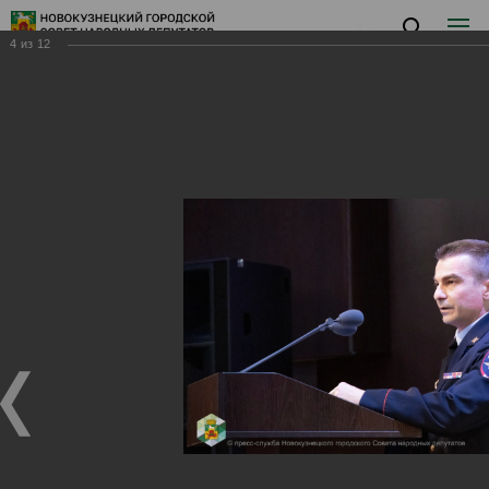
4
из
12
Заседание I
Заседание I
17.02.2026