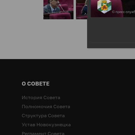
О СОВЕТЕ
История Совета
Полномочия Совета
Структура Совета
Устав Новокузнецка
Регламент Совета