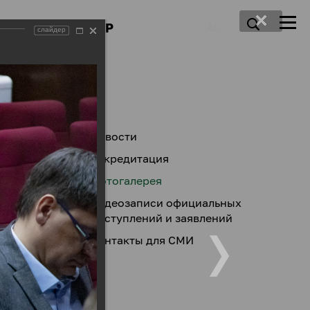
ПРЕСС-ЦЕНТР
слайдер
Новости
Аккредитация
Фотогалерея
Видеозаписи официальных
выступлений и заявлений
Контакты для СМИ