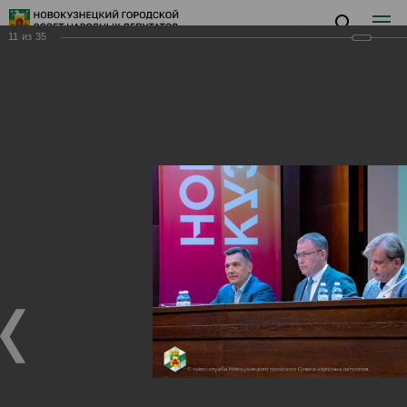
11
из
35
Заседание X
Заседание X
27.08.2024