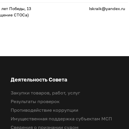
0 лет Победы, 13
Iskraik@yandex.ru
ещение СТОСа)
Деятельность Совета
Закупки товаров, работ, услуг
Результаты проверок
Противодействие коррупции
Имущественная поддержка субъектам МСП
Сведения о признании судом