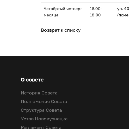
Четвёртый четверг
16.00-
ул. 4
месяца
18.00
(пом
Возврат к списку
О совете
История Совета
Полномочия Совета
Структура Совета
Устав Новокузнецка
Регламент Совета