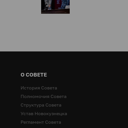
О СОВЕТЕ
История Совета
Полномочия Совета
Структура Совета
Устав Новокузнецка
Регламент Совета