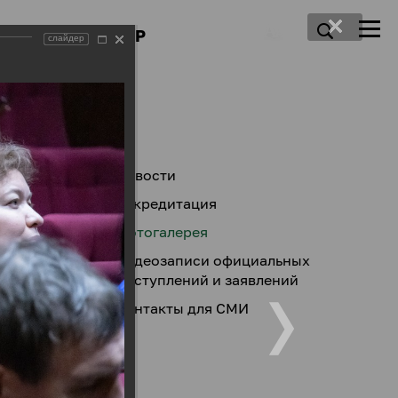
ПРЕСС-ЦЕНТР
слайдер
Новости
Аккредитация
Фотогалерея
Видеозаписи официальных
выступлений и заявлений
Контакты для СМИ