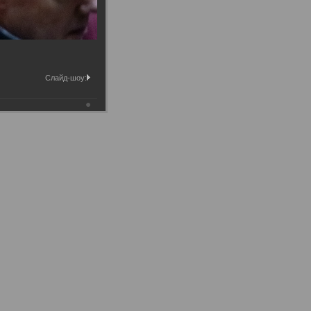
Слайд-шоу: