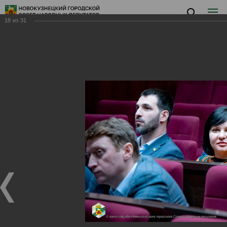
18
из
31
Заседание II
Заседание II
27.02.2024