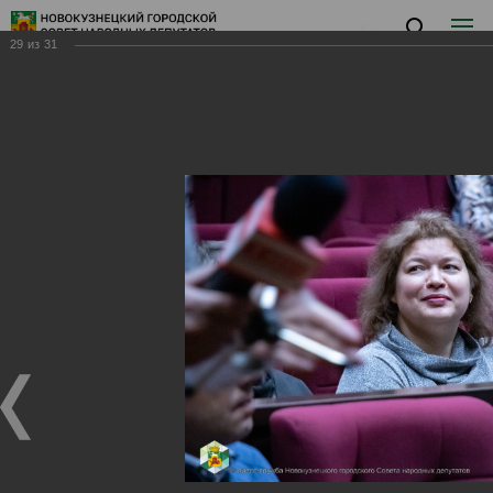
29
из
31
Заседание II
Заседание II
27.02.2024