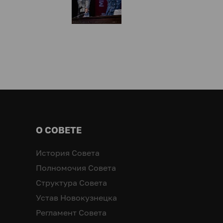
О СОВЕТЕ
История Совета
Полномочия Совета
Структура Совета
Устав Новокузнецка
Регламент Совета