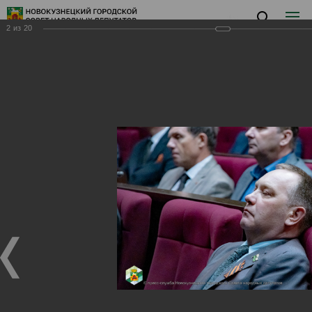
2
из
20
Заседание V
Заседание V
13.05.2024