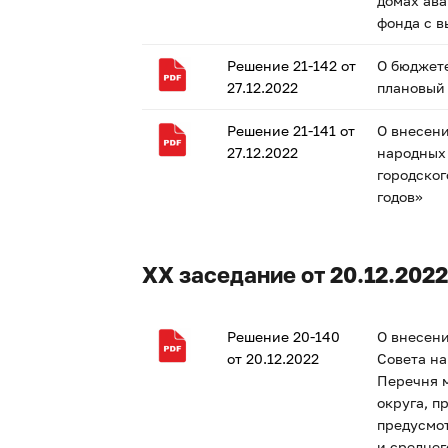
домах ав
фонда с в
Решение 21-142 от
О бюджете
27.12.2022
плановый 
Решение 21-141 от
О внесени
27.12.2022
народных 
городског
годов»
XX заседание от 20.12.2022
Решение 20-140
О внесени
от 20.12.2022
Совета на
Перечня 
округа, п
предусмот
и средне