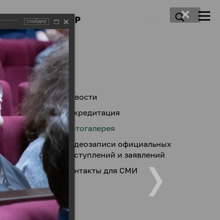
ПРЕСС-ЦЕНТР
слайдер
Новости
Аккредитация
Фотогалерея
Видеозаписи официальных
выступлений и заявлений
Контакты для СМИ