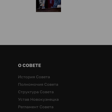
О СОВЕТЕ
История Совета
Полномочия Совета
Структура Совета
Устав Новокузнецка
Регламент Совета