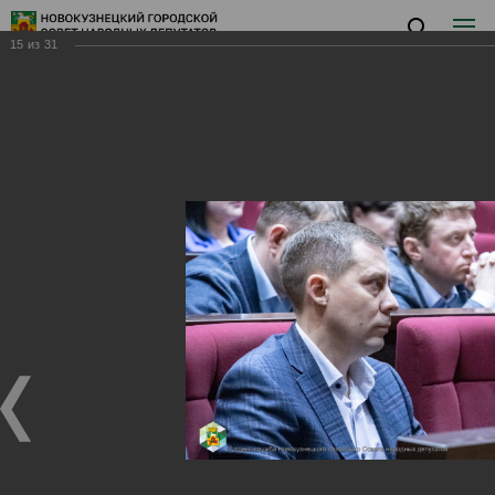
15
из
31
Заседание II
Заседание II
27.02.2024