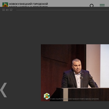
11
из
12
Заседание XIX
Заседание XIX
28.12.2024