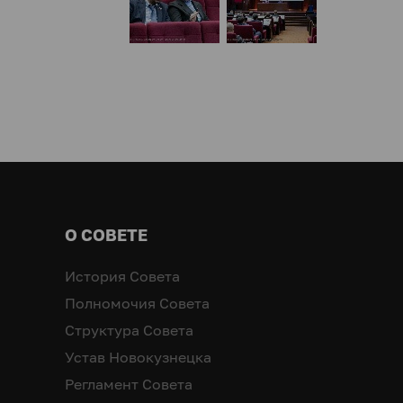
О СОВЕТЕ
История Совета
Полномочия Совета
Структура Совета
Устав Новокузнецка
Регламент Совета