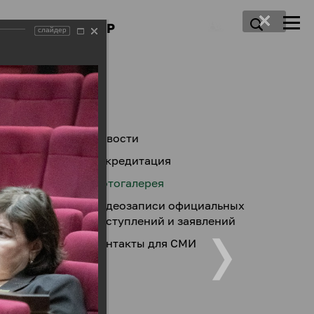
ПРЕСС-ЦЕНТР
слайдер
Новости
Аккредитация
Фотогалерея
Видеозаписи официальных
выступлений и заявлений
Контакты для СМИ