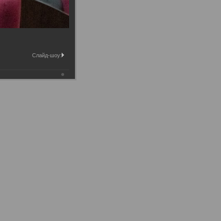
Слайд-шоу: