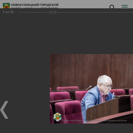
3
из
32
Заседание IV
Заседание IV
19.03.2025