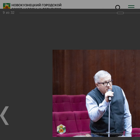
9
из
32
Заседание IV
Заседание IV
19.03.2025