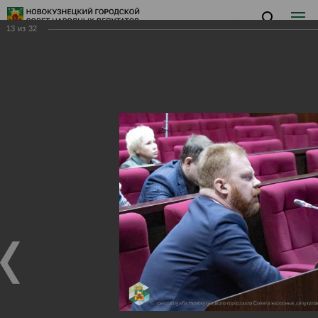
13
из
32
Заседание IV
Заседание IV
19.03.2025