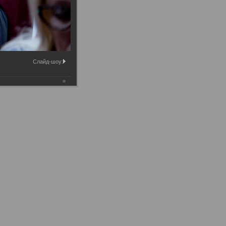
Слайд-шоу: