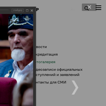
ПРЕСС-ЦЕНТР
слайдер
Новости
Аккредитация
Фотогалерея
Видеозаписи официальных
выступлений и заявлений
Контакты для СМИ