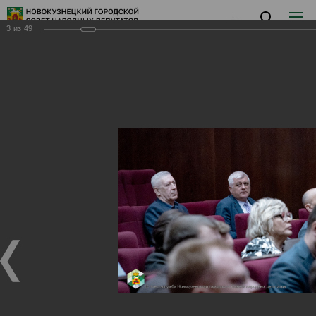
3
из
49
Заседание XVII
Заседание XVII
04.12.2024