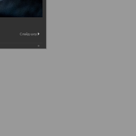
Слайд-шоу: