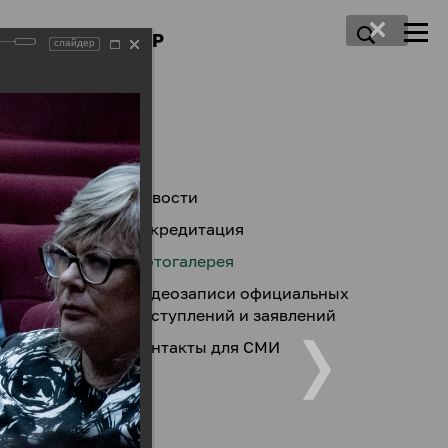
ПРЕСС-ЦЕНТР
слайдер
Новости
Аккредитация
Фотогалерея
Видеозаписи официальных
выступлений и заявлений
Контакты для СМИ