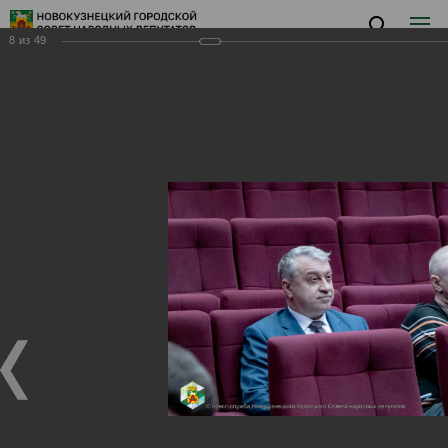
8
из
49
Заседание XVII
Заседание XVII
04.12.2024