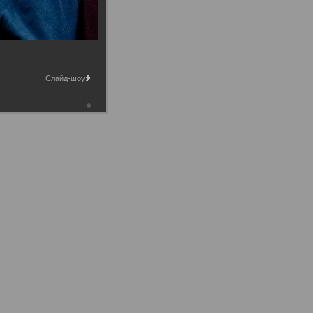
Слайд-шоу: