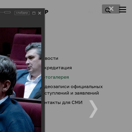
ПРЕСС-ЦЕНТР
слайдер
Новости
Аккредитация
Фотогалерея
Видеозаписи официальных
выступлений и заявлений
Контакты для СМИ